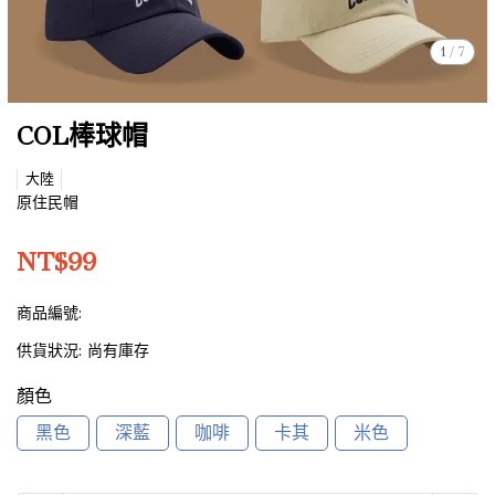
1
/
7
COL棒球帽
大陸
原住民帽
NT$99
商品編號:
供貨狀況:
尚有庫存
顏色
黑色
深藍
咖啡
卡其
米色