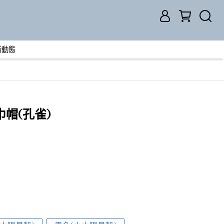
新動態
帽(孔雀)