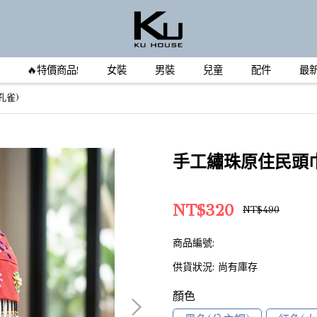
🔥特價商品!
女裝
男裝
兒童
配件
最
孔雀)
手工繡珠原住民頭巾
NT$320
NT$490
商品編號:
供貨狀況:
尚有庫存
顏色