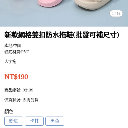
1
/
14
新款網格雙扣防水拖鞋(批發可補尺寸)
產地:中國
鞋底材質:PVC
人字拖
NT$190
商品編號:
02139
供貨狀況:
即將到貨
顏色
粉紅
卡其
黑色