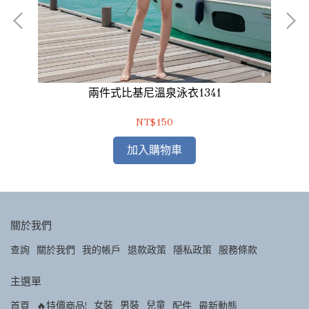
94
兩件式比基尼溫泉泳衣1341
泰
NT$150
加入購物車
關於我們
查詢
關於我們
我的帳戶
退款政策
隱私政策
服務條款
主選單
女裝
男裝
兒童
首頁
🔥特價商品!
配件
最新動態