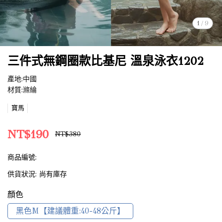
1
/
9
三件式無鋼圈款比基尼 溫泉泳衣1202
產地:中國
材質:滌綸
寶馬
NT$190
NT$380
商品編號:
供貨狀況:
尚有庫存
顏色
黑色M【建議體重:40-48公斤】